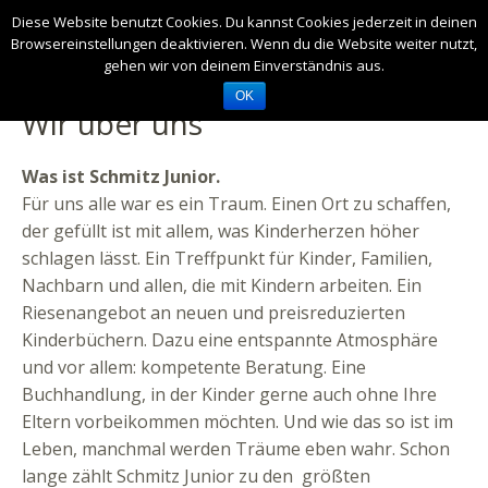
Diese Website benutzt Cookies. Du kannst Cookies jederzeit in deinen
Browsereinstellungen deaktivieren. Wenn du die Website weiter nutzt,
gehen wir von deinem Einverständnis aus.
OK
Wir über uns
Was ist Schmitz Junior.
Für uns alle war es ein Traum. Einen Ort zu schaffen,
der gefüllt ist mit allem, was Kinderherzen höher
schlagen lässt. Ein Treffpunkt für Kinder, Familien,
Nachbarn und allen, die mit Kindern arbeiten. Ein
Riesenangebot an neuen und preisreduzierten
Kinderbüchern. Dazu eine entspannte Atmosphäre
und vor allem: kompetente Beratung. Eine
Buchhandlung, in der Kinder gerne auch ohne Ihre
Eltern vorbeikommen möchten. Und wie das so ist im
Leben, manchmal werden Träume eben wahr. Schon
lange zählt Schmitz Junior zu den größten