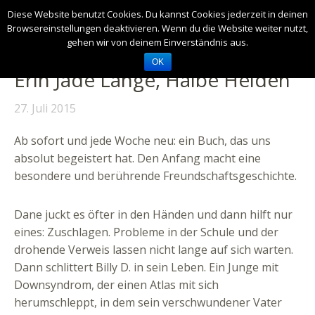
Diese Website benutzt Cookies. Du kannst Cookies jederzeit in deinen
Browsereinstellungen deaktivieren. Wenn du die Website weiter nutzt,
gehen wir von deinem Einverständnis aus.
OK
Erin Jade Lange, Halbe Helden
27. Juli 2015
Ab sofort und jede Woche neu: ein Buch, das uns
absolut begeistert hat. Den Anfang macht eine
besondere und berührende Freundschaftsgeschichte.
Dane juckt es öfter in den Händen und dann hilft nur
eines: Zuschlagen. Probleme in der Schule und der
drohende Verweis lassen nicht lange auf sich warten.
Dann schlittert Billy D. in sein Leben. Ein Junge mit
Downsyndrom, der einen Atlas mit sich
herumschleppt, in dem sein verschwundener Vater