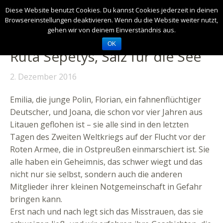
Diese Website benutzt Cookies. Du kannst Cookies jederzeit in deinen
Browsereinstellungen deaktivieren. Wenn du die Website weiter nutzt,
gehen wir von deinem Einverständnis aus.
OK
Ruta Sepetys, Salz für die See
2. Dezember 2016
Emilia, die junge Polin, Florian, ein fahnenflüchtiger
Deutscher, und Joana, die schon vor vier Jahren aus
Litauen geflohen ist – sie alle sind in den letzten
Tagen des Zweiten Weltkriegs auf der Flucht vor der
Roten Armee, die in Ostpreußen einmarschiert ist. Sie
alle haben ein Geheimnis, das schwer wiegt und das
nicht nur sie selbst, sondern auch die anderen
Mitglieder ihrer kleinen Notgemeinschaft in Gefahr
bringen kann.
Erst nach und nach legt sich das Misstrauen, das sie