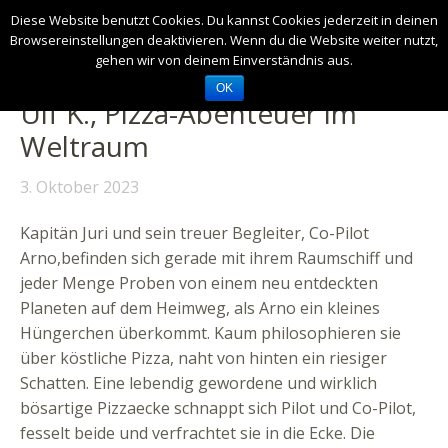
Diese Website benutzt Cookies. Du kannst Cookies jederzeit in deinen
Browsereinstellungen deaktivieren. Wenn du die Website weiter nutzt,
gehen wir von deinem Einverständnis aus.
OK
Ulf K., Pizza-Abenteuer im
Weltraum
3. Oktober 2023
Kapitän Juri und sein treuer Begleiter, Co-Pilot
Arno,befinden sich gerade mit ihrem Raumschiff und
jeder Menge Proben von einem neu entdeckten
Planeten auf dem Heimweg, als Arno ein kleines
Hüngerchen überkommt. Kaum philosophieren sie
über köstliche Pizza, naht von hinten ein riesiger
Schatten. Eine lebendig gewordene und wirklich
bösartige Pizzaecke schnappt sich Pilot und Co-Pilot,
fesselt beide und verfrachtet sie in die Ecke. Die