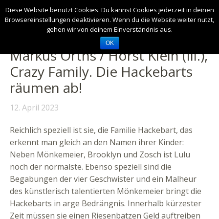
Diese Website benutzt Cookies. Du kannst Cookies jederzeit in deinen
Browsereinstellungen deaktivieren. Wenn du die Website weiter nutzt,
gehen wir von deinem Einverständnis aus.
OK
Markus Orths / Horst Klein (Ill.),
Crazy Family. Die Hackebarts
räumen ab!
12. April 2023
Reichlich speziell ist sie, die Familie Hackebart, das
erkennt man gleich an den Namen ihrer Kinder:
Neben Mönkemeier, Brooklyn und Zosch ist Lulu
noch der normalste. Ebenso speziell sind die
Begabungen der vier Geschwister und ein Malheur
des künstlerisch talentierten Mönkemeier bringt die
Hackebarts in arge Bedrängnis. Innerhalb kürzester
Zeit müssen sie einen Riesenbatzen Geld auftreiben