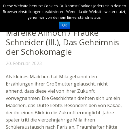
Diese Website benutzt Cookies. Du kannst Cookies jederzeit in deinen
Browsereinstellungen deaktivieren. Wenn du die Website weiter nutzt,
gehen wir von deinem Einverständnis aus.
OK
Mareike Allnoch / Frauke
Schneider (Ill.), Das Geheimnis
der Schokomagie
20. Februar 2023
Als kleines Mädchen hat Mila gebannt den
Erzählungen ihrer Großmutter gelauscht, nicht
ahnend, dass diese viel von ihrer Zukunft
vorwegnahmen. Die Geschichten drehten sich um ein
Mädchen, das Düfte liebte. Besonders den von Kakao,
der ihr einen Blick in die Zukunft ermöglicht. Jahre
später tritt die vierzehnjährige Mila ihren
Schüleraustausch nach Paris an. Traumhafter hätte