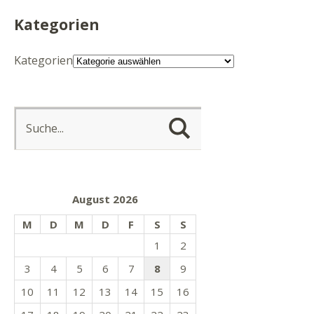
Kategorien
Kategorien
August 2026
M
D
M
D
F
S
S
1
2
3
4
5
6
7
8
9
10
11
12
13
14
15
16