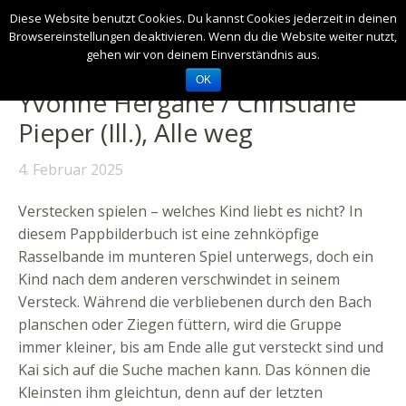
Diese Website benutzt Cookies. Du kannst Cookies jederzeit in deinen
Browsereinstellungen deaktivieren. Wenn du die Website weiter nutzt,
gehen wir von deinem Einverständnis aus.
OK
Yvonne Hergane / Christiane
Pieper (Ill.), Alle weg
4. Februar 2025
Verstecken spielen – welches Kind liebt es nicht? In
diesem Pappbilderbuch ist eine zehnköpfige
Rasselbande im munteren Spiel unterwegs, doch ein
Kind nach dem anderen verschwindet in seinem
Versteck. Während die verbliebenen durch den Bach
planschen oder Ziegen füttern, wird die Gruppe
immer kleiner, bis am Ende alle gut versteckt sind und
Kai sich auf die Suche machen kann. Das können die
Kleinsten ihm gleichtun, denn auf der letzten