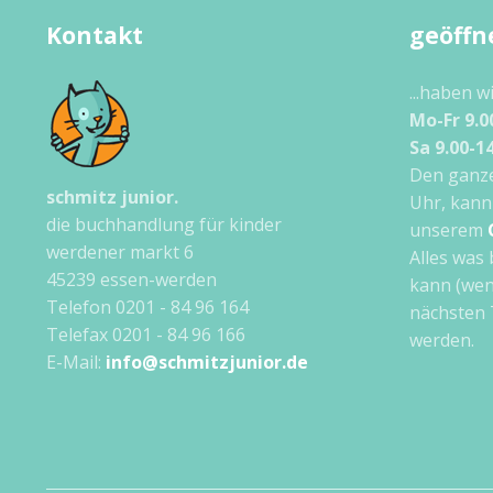
Kontakt
geöffn
...haben w
Mo-Fr 9.0
Sa 9.00-1
Den ganze
schmitz junior.
Uhr, kann
die buchhandlung für kinder
unserem
werdener markt 6
Alles was 
45239 essen-werden
kann (wen
Telefon 0201 - 84 96 164
nächsten 
Telefax 0201 - 84 96 166
werden.
E-Mail:
info@schmitzjunior.de