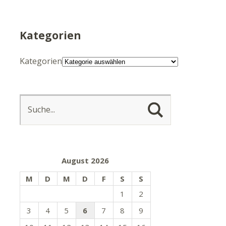
Kategorien
Kategorien
August 2026
M
D
M
D
F
S
S
1
2
3
4
5
6
7
8
9