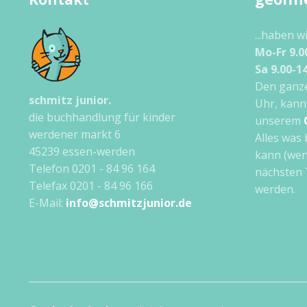
...haben w
Mo-Fr 9.0
Sa 9.00-1
Den ganze
schmitz junior.
Uhr, kann
die buchhandlung für kinder
unserem
werdener markt 6
Alles was 
45239 essen-werden
kann (wen
Telefon 0201 - 84 96 164
nächsten 
Telefax 0201 - 84 96 166
werden.
E-Mail:
info@schmitzjunior.de