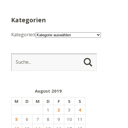
Kategorien
Kategorien
August 2019
M
D
M
D
F
S
S
1
2
3
4
5
6
7
8
9
10
11