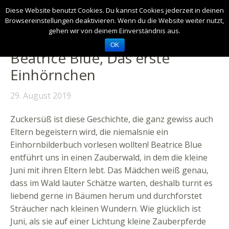
Diese Website benutzt Cookies. Du kannst Cookies jederzeit in deinen
Browsereinstellungen deaktivieren. Wenn du die Website weiter nutzt,
gehen wir von deinem Einverständnis aus.
OK
Beatrice Blue, Das erste
Einhörnchen
29. August 2019
Zuckersüß ist diese Geschichte, die ganz gewiss auch
Eltern begeistern wird, die niemalsnie ein
Einhornbilderbuch vorlesen wollten! Beatrice Blue
entführt uns in einen Zauberwald, in dem die kleine
Juni mit ihren Eltern lebt. Das Mädchen weiß genau,
dass im Wald lauter Schätze warten, deshalb turnt es
liebend gerne in Bäumen herum und durchforstet
Sträucher nach kleinen Wundern. Wie glücklich ist
Juni, als sie auf einer Lichtung kleine Zauberpferde