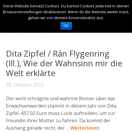
Diese Website benutzt Cookies. Du kannst Cookies jederzeit in deinen
Browsereinstellungen deaktivieren. Wenn du die Website weiter nutzt,
gehen wir von deinem Einverständnis aus.
OK
Archiv von:
28. Oktober 2019
Dita Zipfel / Rán Flygenring
(Ill.), Wie der Wahnsinn mir die
Welt erklärte
28. Oktober 2019
Der wohl schrägste und wahrste Roman über das
Erwachsenwerden stammt in diesem Jahr von Dita
Zipfel. 437,50 Euro muss Lucie auftreiben, um zur
Freundin ihrer Mutter zu fahren. Da kommt der
Aushang gerade recht, der …
Weiterlesen