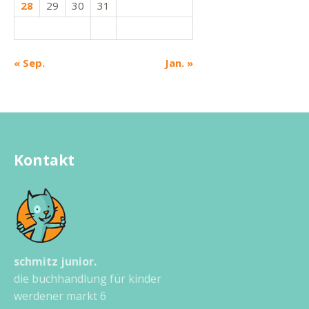
28
29
30
31
« Sep.
Jan. »
Kontakt
schmitz junior.
die buchhandlung für kinder
werdener markt 6