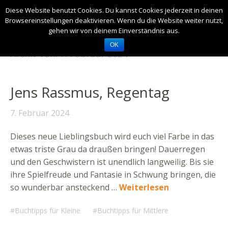
Diese Website benutzt Cookies. Du kannst Cookies jederzeit in deinen
Browsereinstellungen deaktivieren. Wenn du die Website weiter nutzt,
gehen wir von deinem Einverständnis aus.
OK
Archiv von:
7. Februar 2024
Jens Rassmus, Regentag
7. Februar 2024
Dieses neue Lieblingsbuch wird euch viel Farbe in das
etwas triste Grau da draußen bringen! Dauerregen
und den Geschwistern ist unendlich langweilig. Bis sie
ihre Spielfreude und Fantasie in Schwung bringen, die
so wunderbar ansteckend …
Weiterlesen
Buchtipps für Kleine
Buchtipps für Mittlere