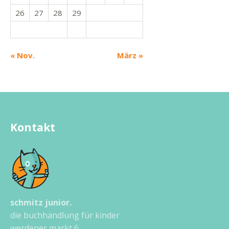
26
27
28
29
« Nov.
März »
Kontakt
schmitz junior.
die buchhandlung für kinder
werdener markt 6