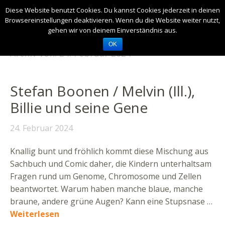
Diese Website benutzt Cookies. Du kannst Cookies jederzeit in deinen
Browsereinstellungen deaktivieren. Wenn du die Website weiter nutzt,
gehen wir von deinem Einverständnis aus.
OK
Archiv von:
24. Februar 2024
Stefan Boonen / Melvin (Ill.),
Billie und seine Gene
24. Februar 2024
Knallig bunt und fröhlich kommt diese Mischung aus
Sachbuch und Comic daher, die Kindern unterhaltsam
Fragen rund um Genome, Chromosome und Zellen
beantwortet. Warum haben manche blaue, manche
braune, andere grüne Augen? Kann eine Stupsnase …
Weiterlesen