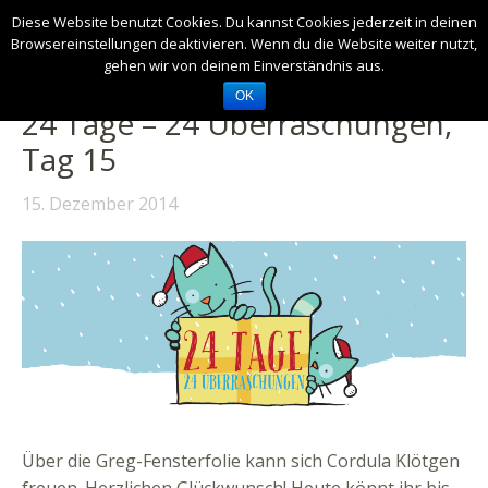
Diese Website benutzt Cookies. Du kannst Cookies jederzeit in deinen
Browsereinstellungen deaktivieren. Wenn du die Website weiter nutzt,
gehen wir von deinem Einverständnis aus.
OK
24 Tage – 24 Überraschungen,
Tag 15
15. Dezember 2014
Über die Greg-Fensterfolie kann sich Cordula Klötgen
freuen. Herzlichen Glückwunsch! Heute könnt ihr bis