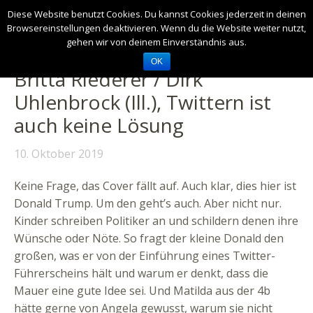
Diese Website benutzt Cookies. Du kannst Cookies jederzeit in deinen
Browsereinstellungen deaktivieren. Wenn du die Website weiter nutzt,
gehen wir von deinem Einverständnis aus.
OK
Britta Riederer / Dirk
Uhlenbrock (Ill.), Twittern ist
auch keine Lösung
10. Oktober 2019
Keine Frage, das Cover fällt auf. Auch klar, dies hier ist
Donald Trump. Um den geht’s auch. Aber nicht nur.
Kinder schreiben Politiker an und schildern denen ihre
Wünsche oder Nöte.
So fragt der kleine Donald den
großen, was er von der Einführung eines Twitter-
Führerscheins hält und warum er denkt, dass die
Mauer eine gute Idee sei. Und Matilda aus der 4b
hätte gerne von Angela gewusst, warum sie nicht