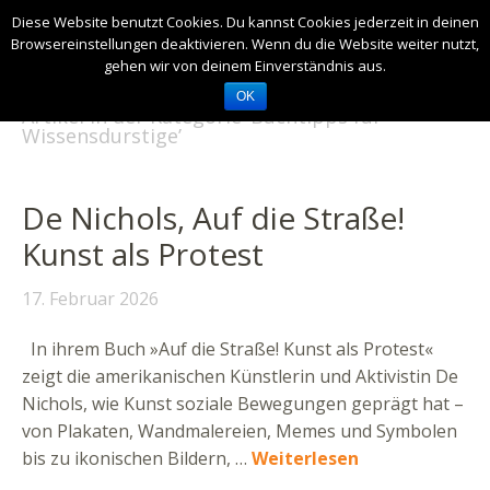
Diese Website benutzt Cookies. Du kannst Cookies jederzeit in deinen
Browsereinstellungen deaktivieren. Wenn du die Website weiter nutzt,
gehen wir von deinem Einverständnis aus.
OK
Artikel in der Kategorie ‘
Buchtipps für
Wissensdurstige
’
De Nichols, Auf die Straße!
Kunst als Protest
17. Februar 2026
In ihrem Buch »Auf die Straße! Kunst als Protest«
zeigt die amerikanischen Künstlerin und Aktivistin De
Nichols, wie Kunst soziale Bewegungen geprägt hat –
von Plakaten, Wandmalereien, Memes und Symbolen
bis zu ikonischen Bildern, …
Weiterlesen