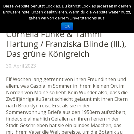
Diese Website benutzt Cookies. Du kannst Cookies jederzeit in deinen
Browsereinstellungen deaktivieren. Wenn du die Website weiter nutzt,
gehen wir von deinem Einverständnis aus.
OK
Cornelia Funke & Tammi
Hartung / Franziska Blinde (Ill.),
Das grüne Königreich
30. April 2023
Elf Wochen lang getrennt von ihren Freundinnen und
allem, was Caspia im Sommer in ihrem kleinen Ort im
Norden von Maine so liebt. Kein Wunder also, dass die
Zwölfjährige äußerst schlecht gelaunt mit ihren Eltern
nach Brooklyn reist. Erst als sie in der
Sommerwohnung Briefe aus den 1950ern aufstöbert,
findet sie allmählich Gefallen an ihren Ferien in der
Stadt. Geschrieben hat sie ein blindes Mädchen, das
mit ihrem Vater die Welt bereiste, um die Botanik zu