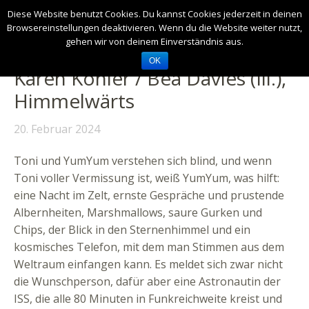
Diese Website benutzt Cookies. Du kannst Cookies jederzeit in deinen
Browsereinstellungen deaktivieren. Wenn du die Website weiter nutzt,
gehen wir von deinem Einverständnis aus.
OK
Karen Köhler / Bea Davies (Ill.),
Himmelwärts
20. Februar 2024
Toni und YumYum verstehen sich blind, und wenn
Toni voller Vermissung ist, weiß YumYum, was hilft:
eine Nacht im Zelt, ernste Gespräche und prustende
Albernheiten, Marshmallows, saure Gurken und
Chips, der Blick in den Sternenhimmel und ein
kosmisches Telefon, mit dem man Stimmen aus dem
Weltraum einfangen kann. Es meldet sich zwar nicht
die Wunschperson, dafür aber eine Astronautin der
ISS, die alle 80 Minuten in Funkreichweite kreist und