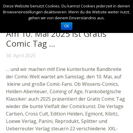
Diese Website benutzt Cookies. Du kannst Cookies jederzeit in deinen
Browsereinstellungen deaktivieren. Wenn du die Website weiter nutzt,
gehen wir von deinem Einverständnis aus.
OK
Am 10. Mai 2025 ist Gratis
Comic Tag …
30. April 2025
… und wir machen mit! Eine kunterbunte Bandbreite
der Comic-Welt wartet am Samstag, den 10. Mai, auf
kleine und große Comic-Fans. Ob Wissens-Comics,
Helden-Abenteuer, Coming of Age, frankobelgische
Klassiker: auch 2025 präsentiert der Gratis Comic Tag
wieder die bunte Vielfalt der Comickunst. Die Verlage
Carlsen, Cross Cult, Edition Helden, Egmont, Kibitz,
Loewe Verlag, Panini, Reprodukt, Splitter und
Ueberreuter Verlag steuern 22 verschiedene XXL-