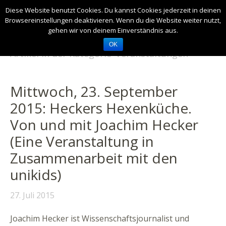
Diese Website benutzt Cookies. Du kannst Cookies jederzeit in deinen
Browsereinstellungen deaktivieren. Wenn du die Website weiter nutzt,
gehen wir von deinem Einverständnis aus.
OK
Artikel in der Kategorie ‘
Veranstaltungen
’
Mittwoch, 23. September
2015: Heckers Hexenküche.
Von und mit Joachim Hecker
(Eine Veranstaltung in
Zusammenarbeit mit den
unikids)
27. Juli 2015
Joachim Hecker ist Wissenschaftsjournalist und