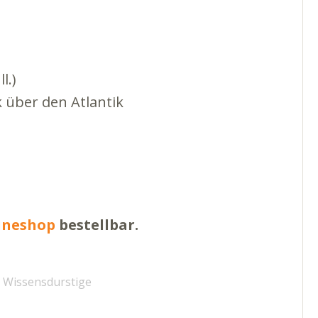
l.)
 über den Atlantik
ineshop
bestellbar.
r Wissensdurstige