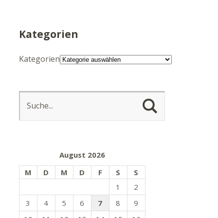
Kategorien
Kategorien
August 2026
M
D
M
D
F
S
S
1
2
3
4
5
6
7
8
9