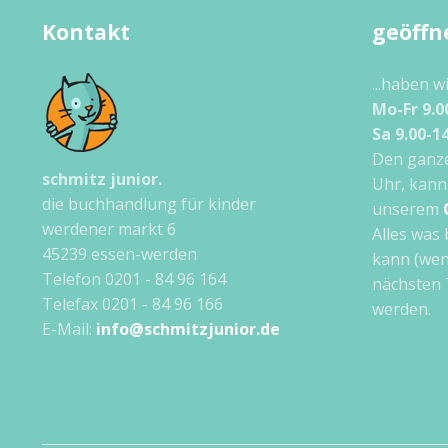
Kontakt
geöffn
...haben w
Mo-Fr 9.0
Sa 9.00-1
Den ganze
schmitz junior.
Uhr, kann
die buchhandlung für kinder
unserem
werdener markt 6
Alles was 
45239 essen-werden
kann (wen
Telefon 0201 - 84 96 164
nächsten 
Telefax 0201 - 84 96 166
werden.
E-Mail:
info@schmitzjunior.de