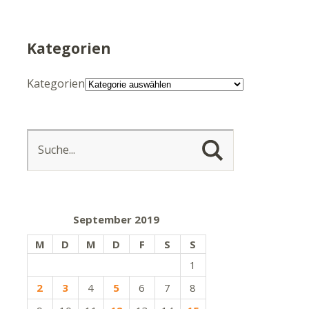
Kategorien
Kategorien
September 2019
M
D
M
D
F
S
S
1
2
3
4
5
6
7
8