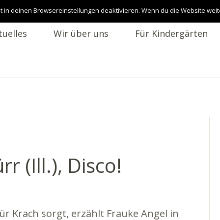
t in deinen Browsereinstellungen deaktivieren. Wenn du die Website weit
tuelles
Wir über uns
Für Kindergärten
r (Ill.), Disco!
r Krach sorgt, erzählt Frauke Angel in