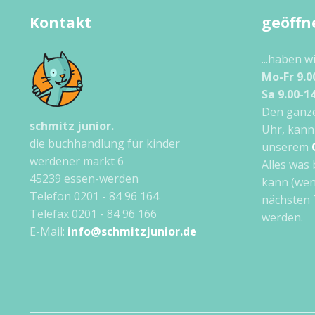
Kontakt
geöffn
...haben w
Mo-Fr 9.0
Sa 9.00-1
Den ganze
schmitz junior.
Uhr, kann
die buchhandlung für kinder
unserem
werdener markt 6
Alles was 
45239 essen-werden
kann (wen
Telefon 0201 - 84 96 164
nächsten 
Telefax 0201 - 84 96 166
werden.
E-Mail:
info@schmitzjunior.de