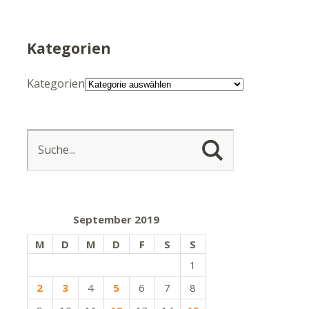
Kategorien
Kategorien
September 2019
M
D
M
D
F
S
S
1
2
3
4
5
6
7
8