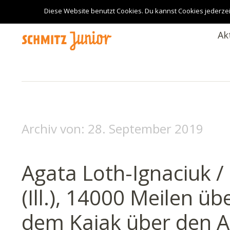
Diese Website benutzt Cookies. Du kannst Cookies jederzei
Ak
Archiv von:
28. September 2019
Agata Loth-Ignaciuk /
(Ill.), 14000 Meilen ü
dem Kajak über den At