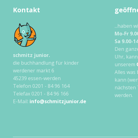
Kontakt
geöffn
...haben w
Mo-Fr 9.0
Sa 9.00-1
Den ganze
schmitz junior.
Uhr, kann
die buchhandlung für kinder
unserem
werdener markt 6
Alles was 
45239 essen-werden
kann (wen
Telefon 0201 - 84 96 164
nächsten 
Telefax 0201 - 84 96 166
werden.
E-Mail:
info@schmitzjunior.de