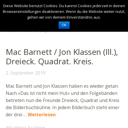
Diese Website benutzt Cookies. Du kannst Cookies jederzeit in deinen
Browsereinstellungen deaktivieren. Wenn du die Website weiter nutzt,
gehen wir von deinem Einverständnis aus.
OK
Archiv von:
2. September 2019
Mac Barnett / Jon Klassen (Ill.),
Dreieck. Quadrat. Kreis.
2. September 2019
Mac Barnett und Jon Klassen haben es wieder getan.
Nach »Das ist nicht mein Hut« und den Folgebänden
betreten nun die Freunde Dreieck, Quadrat und Kreis
die Bilderbuchbühne. In jedem Bilderbuch steht einer
der drei …
Weiterlesen
Buchtipps für Kleine